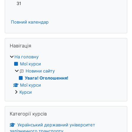
Немає подій, понеділок, 31 серпня
31
Повний календар
Пропустити Навігація
Навігація
На головну
Мої курси
Новини сайту
Увага! Оголошення!
Мої курси
Курси
Пропустити Категорії курсів
Категорії курсів
Український державний університет
залізничного транспорту