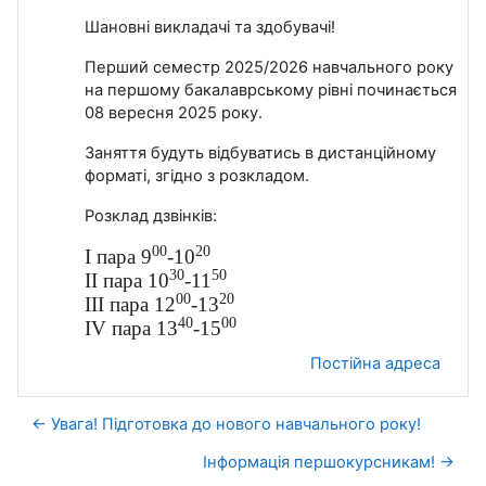
Шановні викладачі та здобувачі!
Перший семестр 2025/2026 навчального року
на першому бакалаврському рівні починається
08 вересня 2025 року.
Заняття будуть відбуватись в дистанційному
форматі, згідно з розкладом.
Розклад дзвінків:
00
20
І пара 9
-10
30
50
ІІ пара 10
-11
00
20
І
II
пара 12
-13
40
00
І
V
пара 13
-15
Постійна адреса
← Увага! Підготовка до нового навчального року!
Інформація першокурсникам! →