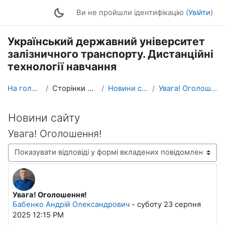
Перейти до головного вмісту
Ви не пройшли ідентифікацію (
Увійти
)
Український державний університет
залізничного транспорту. Дистанційні
технології навчання
На головну
Сторінки сайту
Новини сайту
Увага! Оголошення!
Новини сайту
Увага! Оголошення!
Тип показу
Увага! Оголошення!
Кількість відповідей: 0
Бабенко Андрій Олександрович
-
суботу 23 серпня
2025 12:15 PM