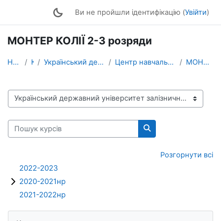
Перейти до головного вмісту
Ви не пройшли ідентифікацію (
Увійти
)
МОНТЕР КОЛІЇ 2-3 розряди
На головну
Курси
Український державний університет залізничного тра...
Центр навчально-практичної підготовки, професійної...
МОНТЕР КОЛІЇ 2-3 розряди
Категорії курсів
Пошук курсів
Пошук курсів
Розгорнути всі
2022-2023
2020-2021нр
2021-2022нр
Блоки
Пропустити Календар