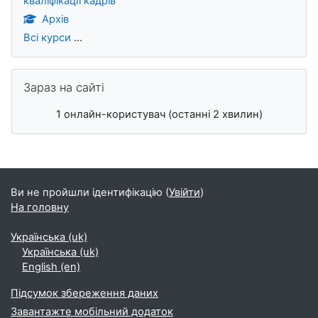
кваліфікації кадрів
Архів
Всі курси
...
Пропустити Зараз на сайті
Зараз на сайті
1 онлайн-користувач (останні 2 хвилин)
Додаткові блоки
Ви не пройшли ідентифікацію (
Увійти
)
На головну
Українська ‎(uk)‎
Українська ‎(uk)‎
English ‎(en)‎
Підсумок збереження даних
Завантажте мобільний додаток