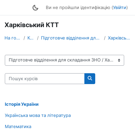
Перейти до головного вмісту
Ви не пройшли ідентифікацію (
Увійти
)
Харківський КТТ
На головну
Курси
Підготовче відділення для складання ЗНО
Харківський КТТ
Категорії курсів
Пошук курсів
Пошук курсів
Історія України
Українська мова та література
Математика