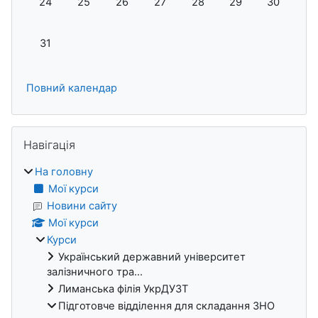
24
25
26
27
28
29
30
Немає подій, понеділок, 31 серпня
31
Повний календар
Пропустити Навігація
Навігація
На головну
Мої курси
Новини сайту
Мої курси
Курси
Український державний університет
залізничного тра...
Лиманська філія УкрДУЗТ
Підготовче відділення для складання ЗНО